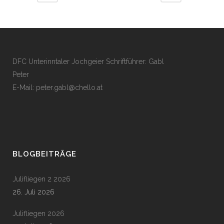
DFC Unterinntaler Jochgeier Schriftführer: Gabl
Peter
E-Mail:
peter.gabl@chello.at
BLOGBEITRÄGE
Julifliegen 2 2026
26. Juli 2026
Julifliegen 2026