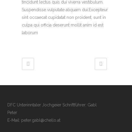
tincidunt lectus quis dui viverra vestibulum.
Suspendisse vulputate aliquam dui.Excepteur
sint occaecat cupidatat non proident, sunt in
culpa qui officia deserunt mollit anim id est
laborum
DFC Unterinntaler Jochgeier Schriftführer: Gabl
Peter
E-Mail:
peter.gabl@chello.at