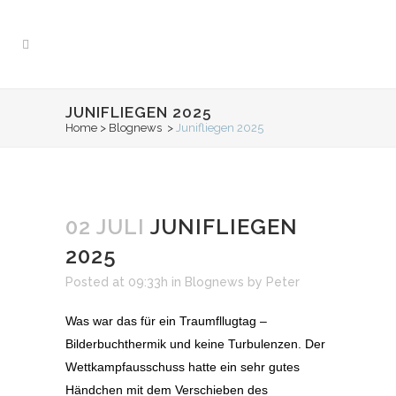
JUNIFLIEGEN 2025
Home
>
Blognews
>
Junifliegen 2025
02 JULI
JUNIFLIEGEN
2025
Posted at 09:33h
in
Blognews
by
Peter
Was war das für ein Traumfllugtag –
Bilderbuchthermik und keine Turbulenzen. Der
Wettkampfausschuss hatte ein sehr gutes
Händchen mit dem Verschieben des